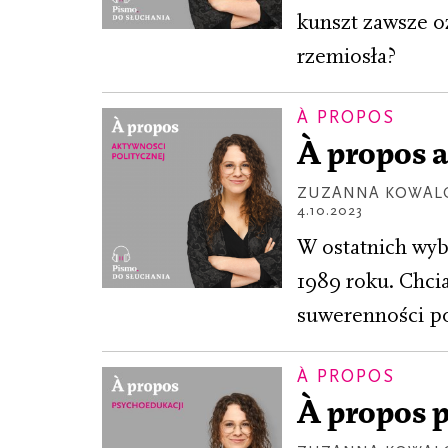
kunszt zawsze o
rzemiosła?
À PROPOS
À propos a
ZUZANNA KOWAL
4.10.2023
W ostatnich wyb
1989 roku. Chci
suwerenności pol
À PROPOS
À propos 