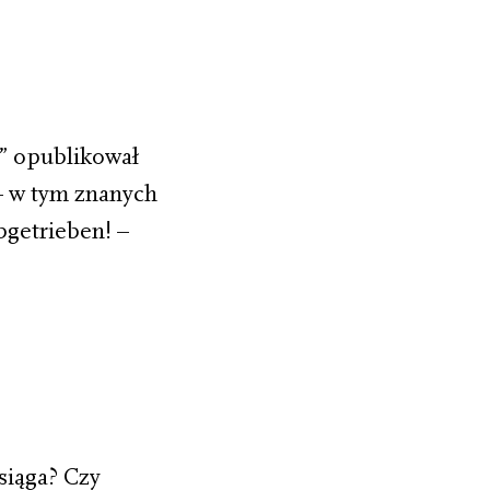
” opublikował
 – w tym znanych
bgetrieben! –
siąga? Czy