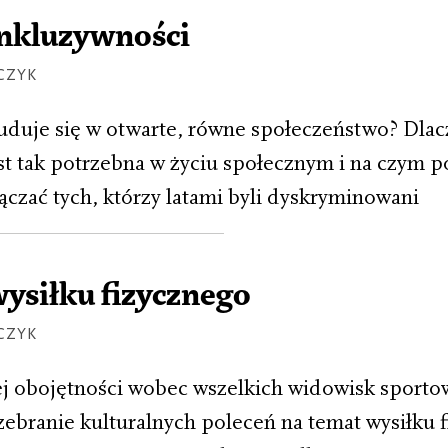
inkluzywności
CZYK
uduje się w otwarte, równe społeczeństwo? Dla
st tak potrzebna w życiu społecznym i na czym p
ączać tych, którzy latami byli dyskryminowani
ysiłku fizycznego
CZYK
j obojętności wobec wszelkich widowisk sporto
zebranie kulturalnych poleceń na temat wysiłku 