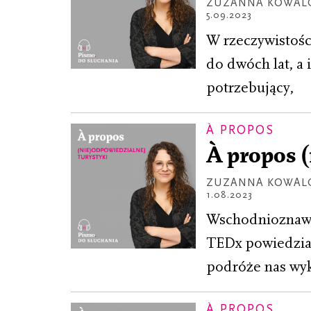
ZUZANNA KOWAL
5.09.2023
W rzeczywistośc
do dwóch lat, a 
potrzebujący,
À PROPOS
À propos (
ZUZANNA KOWAL
1.08.2023
Wschodnioznawca
TEDx powiedział:
podróże nas wyks
À PROPOS