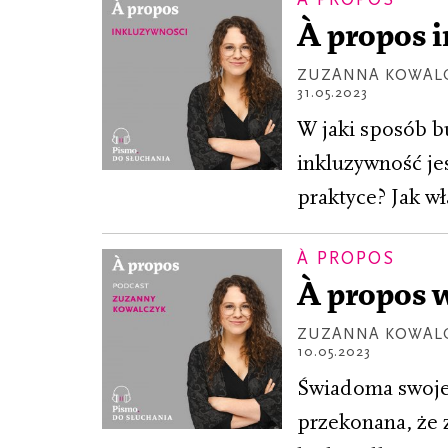
À propos 
ZUZANNA KOWAL
31.05.2023
W jaki sposób b
inkluzywność je
praktyce? Jak wł
À PROPOS
À propos w
ZUZANNA KOWAL
10.05.2023
Świadoma swoje
przekonana, że 