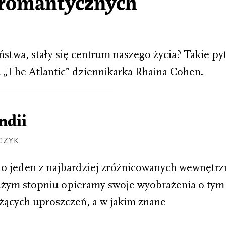
ieromantycznych
ństwa, stały się centrum naszego życia? Takie py
 „The Atlantic” dziennikarka Rhaina Cohen.
ndii
CZYK
to jeden z najbardziej zróżnicowanych wewnętrz
użym stopniu opieramy swoje wyobrażenia o tym 
ażących uproszczeń, a w jakim znane