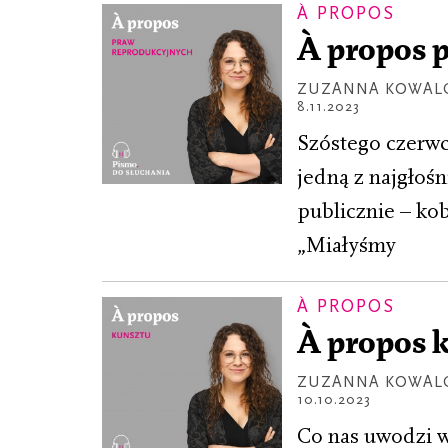
À PROPOS
À propos 
ZUZANNA KOWAL
8.11.2023
Szóstego czerwc
jedną z najgłośn
publicznie – kob
„Miałyśmy
À PROPOS
À propos 
ZUZANNA KOWAL
10.10.2023
Co nas uwodzi w