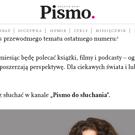
sz niedosyt po jego lekturze? Chciałabyś lub chcia
BRAZ
SOCZEWKA
HUMOR
CYKLE
MIESIĘCZNIK
os przewodniego tematu ostatniego numeru?
esiąc będę polecać książki, filmy i podcasty – og
 poszerzają perspektywę. Dla ciekawych świata i lu
 słuchać w kanale
„Pismo do słuchania”.