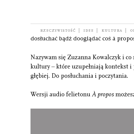
À propos
Pismo to aż i zaledwie 96 stron. Czuje
RZECZYWISTOŚĆ
IDEE
KULTURA
O
dosłuchać bądź dooglądać coś à prop
Nazywam się Zuzanna Kowalczyk i co mi
kultury – które uzupełniają kontekst i
głębiej. Do posłuchania i poczytania.
Wersji audio felietonu
À propos
możesz