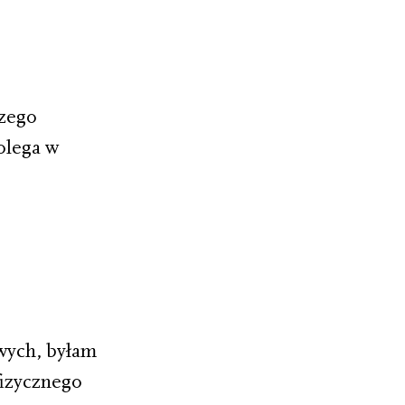
czego
olega w
wych, byłam
fizycznego