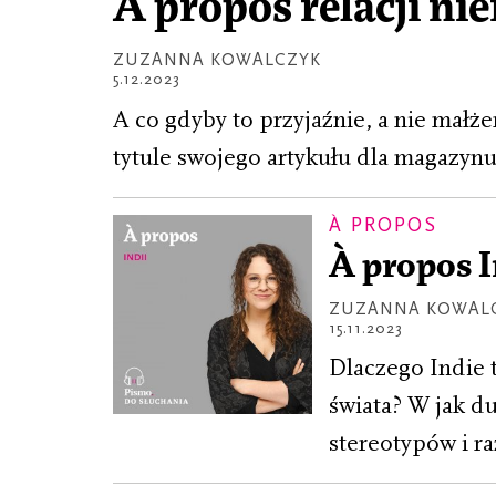
À propos relacji n
ZUZANNA KOWALCZYK
5.12.2023
A co gdyby to przyjaźnie, a nie małże
tytule swojego artykułu dla magazynu
À PROPOS
À propos I
ZUZANNA KOWAL
15.11.2023
Dlaczego Indie 
świata? W jak d
stereotypów i r