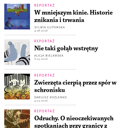
REPORTAŻ
W mniejszym kinie. Historie
znikania i trwania
SYLWIA GUTOWSKA
4.08.2026
REPORTAŻ
Nie taki gołąb wstrętny
ALICJA BIELAWSKA
6.05.2026
REPORTAŻ
Zwierzęta cierpią przez spór w
schronisku
DARIUSZ KOŹLENKO
4.03.2026
REPORTAŻ
Odruchy. O nieoczekiwanych
spotkaniach przy granicy z