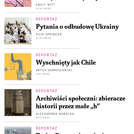
EMILY WITT
31.01.2023
REPORTAŻ
Pytania o odbudowę Ukrainy
FILIP SPRINGER
31.01.2023
REPORTAŻ
Wyschnięty jak Chile
ARTUR DOMOSŁAWSKI
3.01.2023
REPORTAŻ
Archiwiści społeczni: zbieracze
historii przez małe „h”
ALEKSANDRA WARECKA
6.12.2022
REPORTAŻ