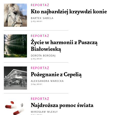
REPORTAŻ
Kto najbardziej krzywdzi konie
BARTEK SABELA
5.05.2021
REPORTAŻ
Życie w harmonii z Puszczą
Białowieską
DOROTA BORODAJ
5.05.2021
REPORTAŻ
Pożegnanie z Cepelią
ALEKSANDRA WARECKA
7.04.2021
REPORTAŻ
Najdroższa pomoc świata
MIROSŁAW WLEKŁY
7.04.2021