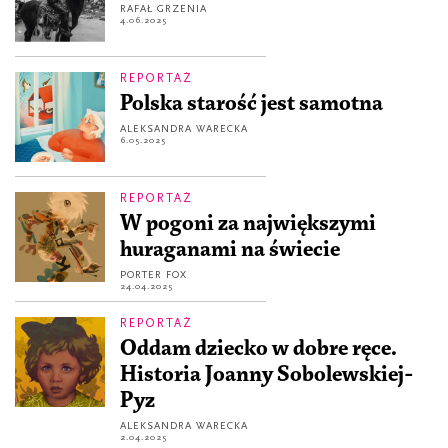
RAFAŁ GRZENIA
4.06.2025
REPORTAŻ
Polska starość jest samotna
ALEKSANDRA WARECKA
6.05.2025
REPORTAŻ
W pogoni za największymi
huraganami na świecie
PORTER FOX
24.04.2025
REPORTAŻ
Oddam dziecko w dobre ręce.
Historia Joanny Sobolewskiej-
Pyz
ALEKSANDRA WARECKA
2.04.2025