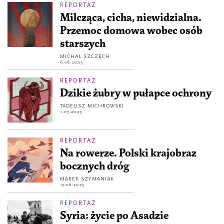
REPORTAŻ
Milcząca, cicha, niewidzialna.
Przemoc domowa wobec osób
starszych
MICHAŁ SZCZĘCH
6.08.2025
REPORTAŻ
Dzikie żubry w pułapce ochrony
TADEUSZ MICHROWSKI
1.07.2025
REPORTAŻ
Na rowerze. Polski krajobraz
bocznych dróg
MAREK SZYMANIAK
17.06.2025
REPORTAŻ
Syria: życie po Asadzie