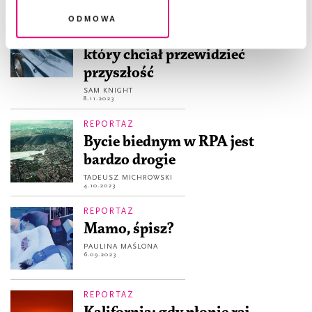
Odmowa
REPORTAŻ
Biuro Przeczuć. Psychiatra,
który chciał przewidzieć
przyszłość
SAM KNIGHT
8.11.2023
REPORTAŻ
Bycie biednym w RPA jest
bardzo drogie
TADEUSZ MICHROWSKI
4.10.2023
REPORTAŻ
Mamo, śpisz?
PAULINA MAŚLONA
6.09.2023
REPORTAŻ