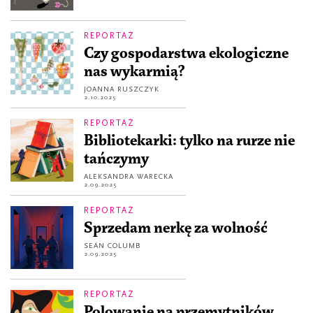
REPORTAŻ
Czy gospodarstwa ekologiczne
nas wykarmią?
JOANNA RUSZCZYK
2.10.2025
REPORTAŻ
Bibliotekarki: tylko na rurze nie
tańczymy
ALEKSANDRA WARECKA
2.09.2025
REPORTAŻ
Sprzedam nerkę za wolność
SEÁN COLUMB
2.09.2025
REPORTAŻ
Polowanie na przemytników