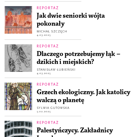
REPORTAŻ
Jak dwie seniorki wójta
pokonały
MICHAŁ SZCZĘCH
4.03.2025
REPORTAŻ
Dlaczego potrzebujemy łąk –
dzikich i miejskich?
STANISŁAW ŁUBIEŃSKI
4.03.2025
REPORTAŻ
Grzech ekologiczny. Jak katolicy
walczą o planetę
SYLWIA GUTOWSKA
5.02.2025
REPORTAŻ
Palestyńczycy. Zakładnicy