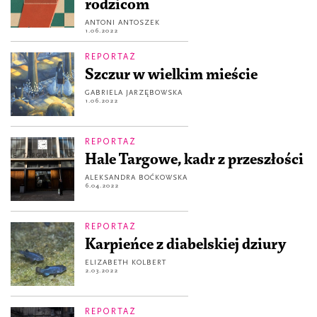
rodzicom
ANTONI ANTOSZEK
1.06.2022
REPORTAŻ
Szczur w wielkim mieście
GABRIELA JARZĘBOWSKA
1.06.2022
REPORTAŻ
Hale Targowe, kadr z przeszłości
ALEKSANDRA BOĆKOWSKA
6.04.2022
REPORTAŻ
Karpieńce z diabelskiej dziury
ELIZABETH KOLBERT
2.03.2022
REPORTAŻ