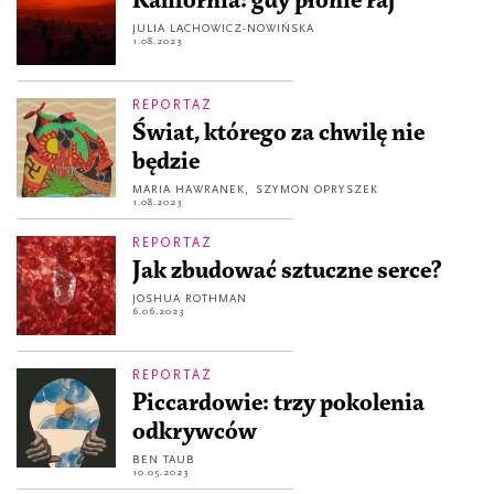
Kalifornia: gdy płonie raj
JULIA LACHOWICZ-NOWIŃSKA
1.08.2023
REPORTAŻ
Świat, którego za chwilę nie
będzie
MARIA HAWRANEK
,
SZYMON OPRYSZEK
1.08.2023
REPORTAŻ
Jak zbudować sztuczne serce?
JOSHUA ROTHMAN
6.06.2023
REPORTAŻ
Piccardowie: trzy pokolenia
odkrywców
BEN TAUB
10.05.2023