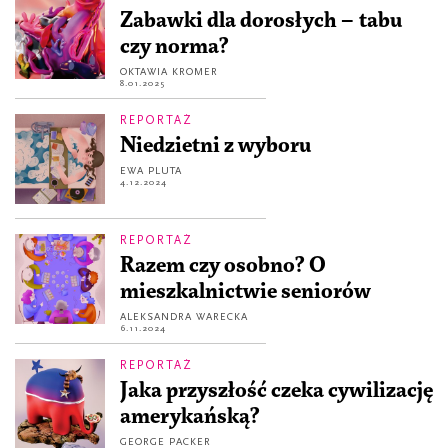
Zabawki dla dorosłych – tabu
czy norma?
OKTAWIA KROMER
8.01.2025
REPORTAŻ
Niedzietni z wyboru
EWA PLUTA
4.12.2024
REPORTAŻ
Razem czy osobno? O
mieszkalnictwie seniorów
ALEKSANDRA WARECKA
6.11.2024
REPORTAŻ
Jaka przyszłość czeka cywilizację
amerykańską?
GEORGE PACKER