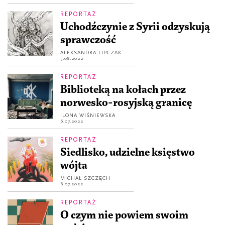
REPORTAŻ
Uchodźczynie z Syrii odzyskują
sprawczość
ALEKSANDRA LIPCZAK
3.08.2022
REPORTAŻ
Biblioteką na kołach przez
norwesko-rosyjską granicę
ILONA WIŚNIEWSKA
6.07.2022
REPORTAŻ
Siedlisko, udzielne księstwo
wójta
MICHAŁ SZCZĘCH
6.07.2022
REPORTAŻ
O czym nie powiem swoim