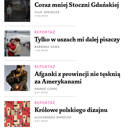
Coraz mniej Stoczni Gdańskiej
FILIP SPRINGER
2.03.2022
REPORTAŻ
Tylko w uszach mi dalej piszczy
BARBARA SOWA
1.03.2022
REPORTAŻ
Afganki z prowincji nie tęsknią
za Amerykanami
ANAND GOPAL
5.01.2022
REPORTAŻ
Królowe polskiego dizajnu
ALEKSANDRA WARECKA
5.01.2022