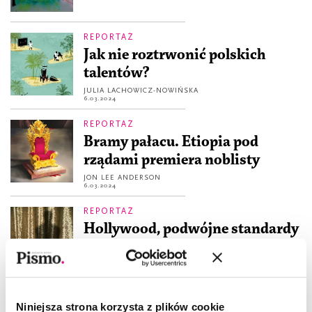
REPORTAŻ
Jak nie roztrwonić polskich
talentów?
JULIA LACHOWICZ-NOWIŃSKA
6.03.2024
REPORTAŻ
Bramy pałacu. Etiopia pod
rządami premiera noblisty
JON LEE ANDERSON
6.03.2024
REPORTAŻ
Hollywood, podwójne standardy
i wyścig po Oscara
MICHAEL SCHULMAN
6.02.2024
REPORTAŻ
Niniejsza strona korzysta z plików cookie