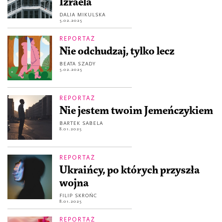
Izraela
DALIA MIKULSKA
5.02.2025
REPORTAŻ
Nie odchudzaj, tylko lecz
BEATA SZADY
5.02.2025
REPORTAŻ
Nie jestem twoim Jemeńczykiem
BARTEK SABELA
8.01.2025
REPORTAŻ
Ukraińcy, po których przyszła
wojna
FILIP SKROŃC
8.01.2025
REPORTAŻ