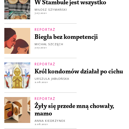
W Stambule jest wszystko
MIŁOSZ SZYMAŃSKI
7.07.2021
REPORTAŻ
Biegła bez kompetencji
MICHAŁ SZCZĘCH
7.07.2021
REPORTAŻ
Król kondomów działał po cichu
URSZULA JABŁOŃSKA
2.06.2021
REPORTAŻ
Żyły się przede mną chowały,
mamo
ANNA KIEDRZYNEK
2.06.2021