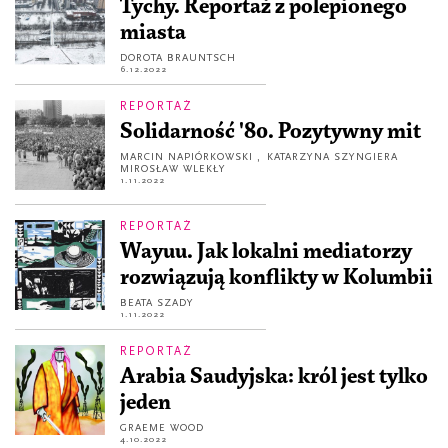
Tychy. Reportaż z polepionego
miasta
DOROTA BRAUNTSCH
6.12.2022
REPORTAŻ
Solidarność '80. Pozytywny mit
MARCIN NAPIÓRKOWSKI
,
KATARZYNA SZYNGIERA
MIROSŁAW WLEKŁY
1.11.2022
REPORTAŻ
Wayuu. Jak lokalni mediatorzy
rozwiązują konflikty w Kolumbii
BEATA SZADY
1.11.2022
REPORTAŻ
Arabia Saudyjska: król jest tylko
jeden
GRAEME WOOD
4.10.2022