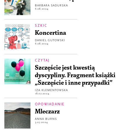
BARBARA SADURSKA
6.08.2024
SZKIC
Koncertina
DANIEL GUTOWSKI
6.08.2024
CZYTAJ
Szczęście jest kwestią
dyscypliny. Fragment książki
„Szczęście i inne przypadki”
IZA KLEMENTOWSKA
18.07.2024
OPOWIADANIE
Mleczarz
ANNA BURNS
3.07.2024