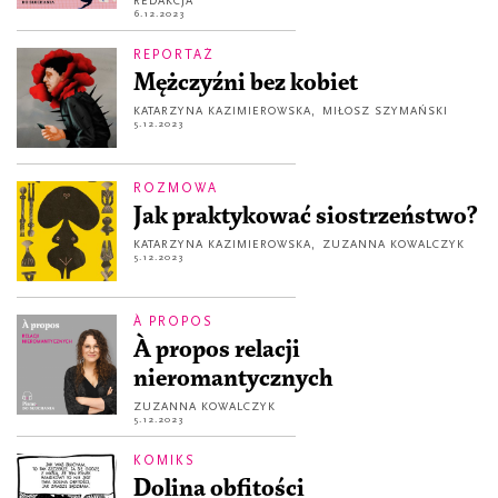
REDAKCJA
6.12.2023
REPORTAŻ
Mężczyźni bez kobiet
KATARZYNA KAZIMIEROWSKA
,
MIŁOSZ SZYMAŃSKI
5.12.2023
ROZMOWA
Jak praktykować siostrzeństwo?
KATARZYNA KAZIMIEROWSKA
,
ZUZANNA KOWALCZYK
5.12.2023
À PROPOS
À propos relacji
nieromantycznych
ZUZANNA KOWALCZYK
5.12.2023
KOMIKS
Dolina obfitości