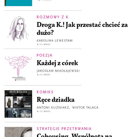
ROZMOWY Z K.
Droga K.! Jak przestać chcieć za
dużo?
KAROLINA LEWESTAM
2.11.2021
POEZJA
Każdej z córek
JAROSŁAW MIKOŁAJEWSKI
2.11.2021
KOMIKS
Ręce dziadka
ANTONI KUŹNIARZ
,
WIKTOR TALAGA
2.11.2021
STRATEGIE PRZETRWANIA
Cohousing. Wspólnota na