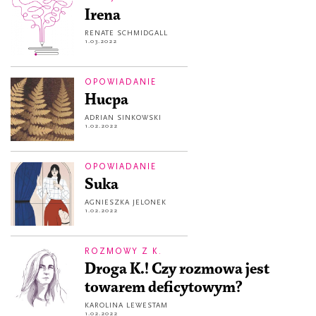
Irena
RENATE SCHMIDGALL
1.03.2022
OPOWIADANIE
Hucpa
ADRIAN SINKOWSKI
1.02.2022
OPOWIADANIE
Suka
AGNIESZKA JELONEK
1.02.2022
ROZMOWY Z K.
Droga K.! Czy rozmowa jest
towarem deficytowym?
KAROLINA LEWESTAM
1.02.2022