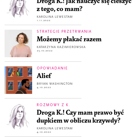
Droga K.! Jak nauczyć się cieszyć
z tego, co mam?
KAROLINA LEWESTAM
1.11.2022
STRATEGIE PRZETRWANIA
Możemy płakać razem
KATARZYNA KAZIMIEROWSKA
25.10.2022
OPOWIADANIE
Alief
BRYAN WASHINGTON
4.10.2022
ROZMOWY Z K.
Droga K.! Czy mam prawo być
dupkiem w obliczu krzywdy?
KAROLINA LEWESTAM
4.10.2022