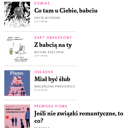
KOMIKS
Co tam u Ciebie, babciu
EDYTA BYSTROŃ
3.01.2024
ŻART OBRAZKOWY
Z babcią na ty
MICHAŁ RZECZNIK
3.01.2024
OKŁADKA
Miał być ślub
MAGDALENA PANKIEWICZ
6.12.2023
PREMIERA PISMA
Jeśli nie związki romantyczne, to
co?