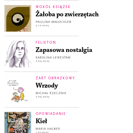
WOKÓŁ KSIĄŻEK
Żałoba po zwierzętach
PAULINA MAŁOCHLEB
3.12.2025
FELIETON
Zapasowa nostalgia
KAROLINA LEWESTAM
2.09.2025
ŻART OBRAZKOWY
Wrzody
MICHAŁ RZECZNIK
2.09.2025
OPOWIADANIE
Kieł
MARIA HALBER
1.07.2025