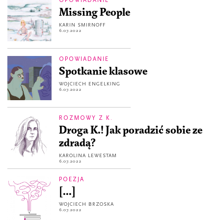
Missing People
KARIN SMIRNOFF
6.07.2022
OPOWIADANIE
Spotkanie klasowe
WOJCIECH ENGELKING
6.07.2022
ROZMOWY Z K.
Droga K.! Jak poradzić sobie ze
zdradą?
KAROLINA LEWESTAM
6.07.2022
POEZJA
[...]
WOJCIECH BRZOSKA
6.07.2022