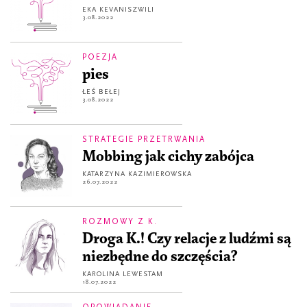
EKA KEVANISZWILI
3.08.2022
POEZJA
pies
ŁEŚ BEŁEJ
3.08.2022
STRATEGIE PRZETRWANIA
Mobbing jak cichy zabójca
KATARZYNA KAZIMIEROWSKA
26.07.2022
ROZMOWY Z K.
Droga K.! Czy relacje z ludźmi są
niezbędne do szczęścia?
KAROLINA LEWESTAM
18.07.2022
OPOWIADANIE