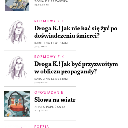
ZOSIA DZIERŻAWSKA
27.05.2022
ROZMOWY Z K.
Droga K.! Jak nie bać się żyć po
doświadczeniu śmierci?
KAROLINA LEWESTAM
3.05.2022
ROZMOWY Z K.
Droga K.! Jak być przyzwoitym
w obliczu propagandy?
KAROLINA LEWESTAM
5.04.2022
OPOWIADANIE
Słowa na wiatr
ZOŚKA PAPUŻANKA
2.03.2022
POEZJA