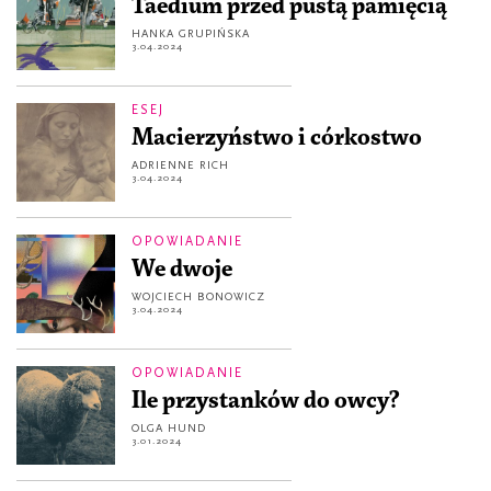
Taedium przed pustą pamięcią
HANKA GRUPIŃSKA
3.04.2024
ESEJ
Macierzyństwo i córkostwo
ADRIENNE RICH
3.04.2024
OPOWIADANIE
We dwoje
WOJCIECH BONOWICZ
3.04.2024
OPOWIADANIE
Ile przystanków do owcy?
OLGA HUND
3.01.2024