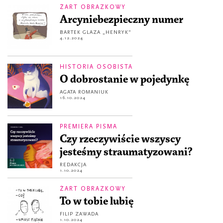
ŻART OBRAZKOWY
Arcyniebezpieczny numer
BARTEK GLAZA „HENRYK”
4.12.2024
HISTORIA OSOBISTA
O dobrostanie w pojedynkę
AGATA ROMANIUK
16.10.2024
PREMIERA PISMA
Czy rzeczywiście wszyscy
jesteśmy straumatyzowani?
REDAKCJA
1.10.2024
ŻART OBRAZKOWY
To w tobie lubię
FILIP ZAWADA
1.10.2024