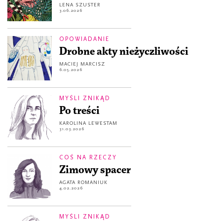
LENA SZUSTER
3.06.2026
OPOWIADANIE
Drobne akty nieżyczliwości
MACIEJ MARCISZ
6.05.2026
MYŚLI ZNIKĄD
Po treści
KAROLINA LEWESTAM
31.03.2026
COŚ NA RZECZY
Zimowy spacer
AGATA ROMANIUK
4.02.2026
MYŚLI ZNIKĄD