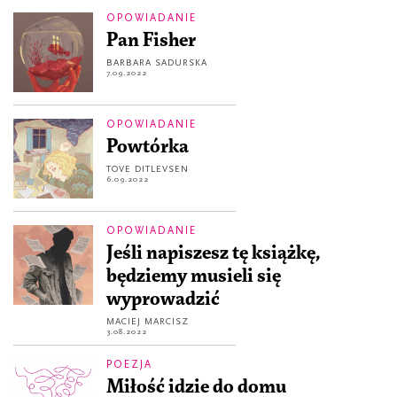
OPOWIADANIE
Pan Fisher
BARBARA SADURSKA
7.09.2022
OPOWIADANIE
Powtórka
TOVE DITLEVSEN
6.09.2022
OPOWIADANIE
Jeśli napiszesz tę książkę,
będziemy musieli się
wyprowadzić
MACIEJ MARCISZ
3.08.2022
POEZJA
Miłość idzie do domu