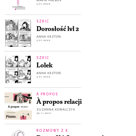
MARIA HALBER
5.01.2022
SZKIC
Dorosłość lvl 2
ANNA KRZTOŃ
5.01.2022
SZKIC
Lolek
ANNA KRZTOŃ
5.01.2022
À PROPOS
À propos relacji
ZUZANNA KOWALCZYK
30.11.2021
ROZMOWY Z K.