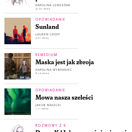
KAROLINA LEWESTAM
31.01.2023
OPOWIADANIE
Sunland
LAUREN GROFF
3.01.2023
REMEDIUM
Maska jest jak zbroja
KAROLINA WYBRANIEC
6.12.2022
OPOWIADANIE
Mowa nasza szeleści
JAKUB MAŁECKI
1.11.2022
ROZMOWY Z K.