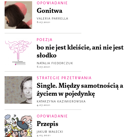
OPOWIADANIE
Gonitwa
VALERIA PARRELLA
6.07.2021
POEZJA
bo nie jest kleiście, ani nie jest
słodko
NATALIA FIEDORCZUK
6.07.2021
STRATEGIE PRZETRWANIA
Single. Między samotnością a
życiem w pojedynkę
KATARZYNA KAZIMIEROWSKA
4.07.2021
OPOWIADANIE
Przepis
JAKUB MAŁECKI
4.05.2021