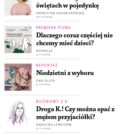
świętach w pojedynkę
KATARZYNA KAZIMIEROWSKA
20.12.2024
PREMIERA PISMA
Dlaczego coraz częściej nie
chcemy mieć dzieci?
REDAKCJA
4.12.2024
REPORTAŻ
Niedzietni z wyboru
EWA PLUTA
4.12.2024
ROZMOWY Z K.
Droga K.! Czy można spać z
mężem przyjaciółki?
KAROLINA LEWESTAM
4.12.2024