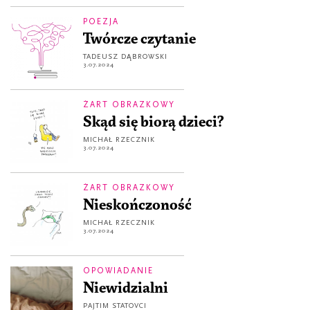
POEZJA
Twórcze czytanie
TADEUSZ DĄBROWSKI
3.07.2024
ŻART OBRAZKOWY
Skąd się biorą dzieci?
MICHAŁ RZECZNIK
3.07.2024
ŻART OBRAZKOWY
Nieskończoność
MICHAŁ RZECZNIK
3.07.2024
OPOWIADANIE
Niewidzialni
PAJTIM STATOVCI