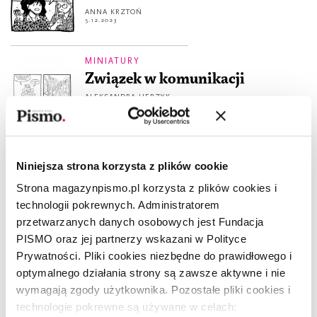
ANNA KRZTOŃ
5.12.2023
MINIATURY
Związek w komunikacji
ALEKSANDRA HERZYK
5.12.2023
W KADRZE
Maria, the love story
Niniejsza strona korzysta z plików cookie
SÉVERINE SAJOUS
Strona magazynpismo.pl korzysta z plików cookies i
5.12.2023
technologii pokrewnych. Administratorem
przetwarzanych danych osobowych jest Fundacja
CZYTAJ
PISMO oraz jej partnerzy wskazani w Polityce
Początek czegoś. Fragment
Prywatności. Pliki cookies niezbędne do prawidłowego i
książki „W lasach ludzkiego
optymalnego działania strony są zawsze aktywne i nie
serca”
wymagają zgody użytkownika. Pozostałe pliki cookies i
ANTJE STRUBEL
technologie pokrewne są używane w celach:
28.09.2023