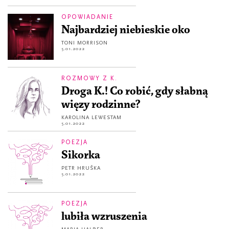
OPOWIADANIE
Najbardziej niebieskie oko
TONI MORRISON
5.01.2022
ROZMOWY Z K.
Droga K.! Co robić, gdy słabną
więzy rodzinne?
KAROLINA LEWESTAM
5.01.2022
POEZJA
Sikorka
PETR HRUŠKA
5.01.2022
POEZJA
lubiła wzruszenia