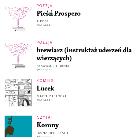
POEZJA
Pieśń Prospero
A ROSÉ
30.11.2021
POEZJA
brewiarz (instruktaż uderzeń dla
wierzących)
SŁAWOMIR HORNIK
30.11.2021
KOMIKS
Lucek
MARTA ZABŁOCKA
30.11.2021
CZYTAJ
Korony
DAINA OPOLSKAITĖ
19.11.2021