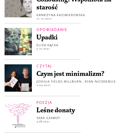
starość
KATARZYNA KAZIMIEROWSKA
21.10.2021
OPOWIADANIE
Upadki
ELIZA KĄCKA
5.10.2021
CZYTAJ
Czym jest minimalizm?
JOSHUA FIELDS MILLBURN
,
RYAN NICODEMUS
2.09.2021
POEZJA
Leśne donaty
SARA SZAMOT
3.08.2021