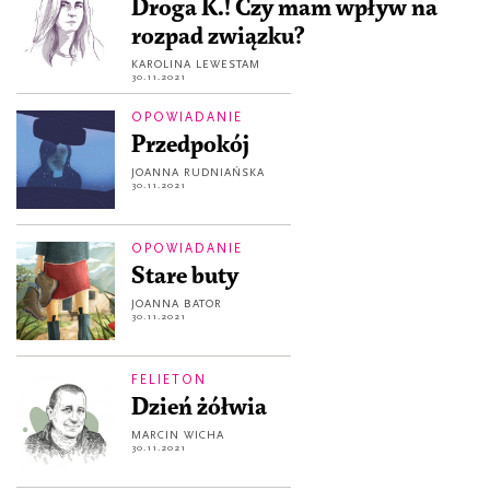
Droga K.! Czy mam wpływ na
rozpad związku?
KAROLINA LEWESTAM
30.11.2021
OPOWIADANIE
Przedpokój
JOANNA RUDNIAŃSKA
30.11.2021
OPOWIADANIE
Stare buty
JOANNA BATOR
30.11.2021
FELIETON
Dzień żółwia
MARCIN WICHA
30.11.2021