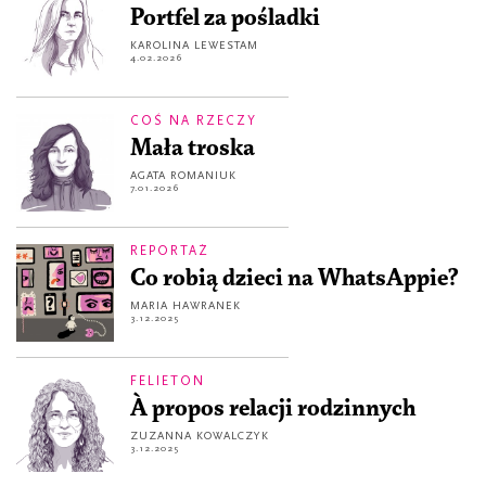
Portfel za pośladki
KAROLINA LEWESTAM
4.02.2026
COŚ NA RZECZY
Mała troska
AGATA ROMANIUK
7.01.2026
REPORTAŻ
Co robią dzieci na WhatsAppie?
MARIA HAWRANEK
3.12.2025
FELIETON
À propos relacji rodzinnych
ZUZANNA KOWALCZYK
3.12.2025