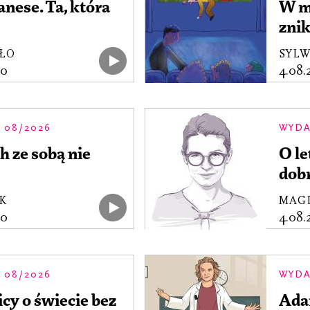
nese. Ta, która
W mn
znik
ŁO
SYL
00
4.08
 08/2026
WYDA
h ze sobą nie
O le
dob
K
MAGD
00
4.08
 08/2026
WYDA
cy o świecie bez
Adam