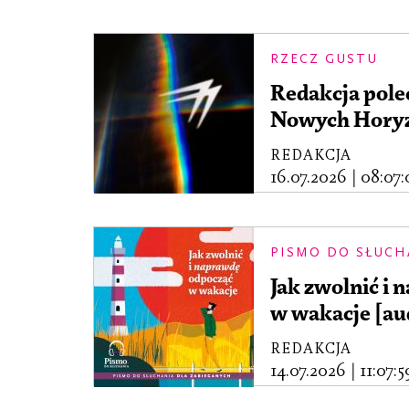
RZECZ GUSTU
Redakcja pole
Nowych Horyz
REDAKCJA
16.07.2026
|
08:07:
PISMO DO SŁUCH
Jak zwolnić i
w wakacje [au
REDAKCJA
14.07.2026
|
11:07:5