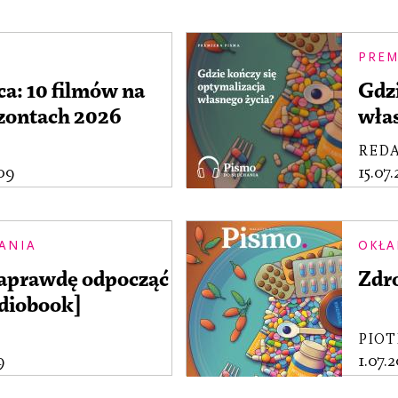
PREM
ca: 10 filmów na
Gdzi
ontach 2026
wła
RED
09
15.07
ANIA
OKŁA
 naprawdę odpocząć
Zdr
diobook]
PIOT
9
1.07.