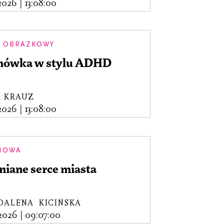
.2026
|
13:08:00
 OBRAZKOWY
ówka w stylu ADHD
A KRAUZ
.2026
|
13:08:00
MOWA
niane serce miasta
DALENA KICIŃSKA
.2026
|
09:07:00