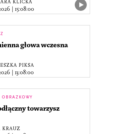
ARA KLICKA
.2026
|
15:08:00
AZ
ienna głowa wczesna
ESZKA PIKSA
.2026
|
13:08:00
 OBRAZKOWY
odłączny towarzysz
A KRAUZ