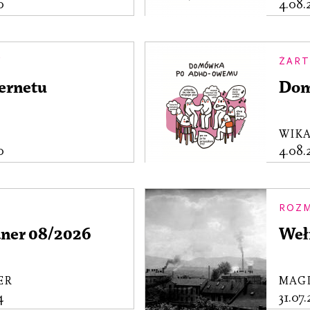
0
4.08
Y
ŻART
ternetu
Dom
WIK
0
4.08
ROZ
aner 08/2026
Weł
ER
MAG
4
31.07