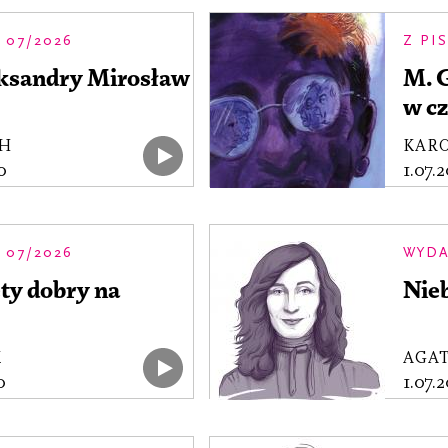
 07/2026
Z PI
eksandry Mirosław
M. G
w c
CH
KARO
0
1.07.
 07/2026
WYDA
ty dobry na
Nieb
K
AGA
0
1.07.