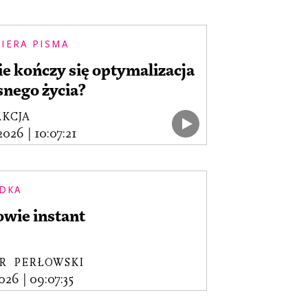
IERA PISMA
e kończy się optymalizacja
snego życia?
AKCJA
.2026
|
10:07:21
DKA
owie instant
R PERŁOWSKI
2026
|
09:07:35