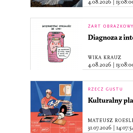
4.08.2026
|
13:08:0
ŻART OBRAZKOW
Diagnoza z in
WIKA KRAUZ
4.08.2026
|
13:08:0
RZECZ GUSTU
Kulturalny pl
MATEUSZ ROESL
31.07.2026
|
14:07:5