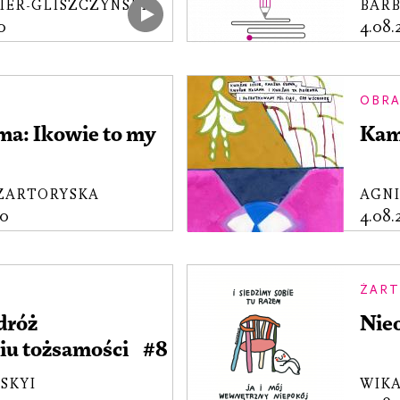
IER-GLISZCZYŃSKI
BARB
0
4.08
OBR
a: Ikowie to my
Kam
CZARTORYSKA
AGNI
00
4.08
ŻART
dróż
Nie
iu tożsamości #8
SKYI
WIK