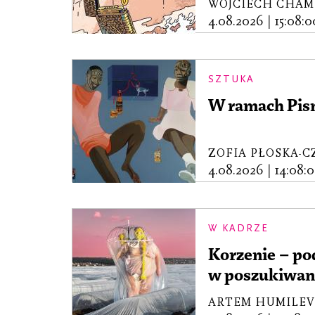
WOJCIECH CHAM
4.08.2026
|
15:08:0
SZTUKA
W ramach Pism
ZOFIA PŁOSKA-
4.08.2026
|
14:08:
W KADRZE
Korzenie – po
w poszukiwan
ARTEM HUMILEV