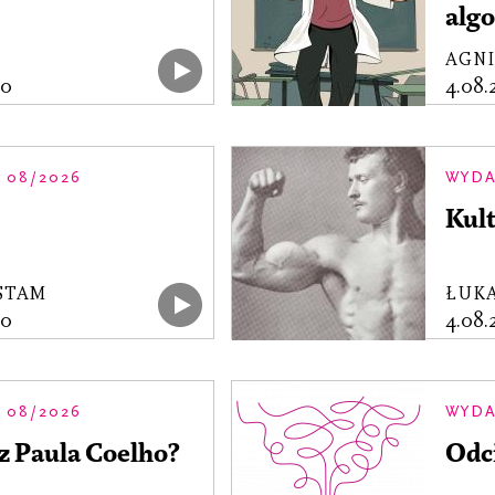
alg
AGN
00
4.08
 08/2026
WYDA
Kul
STAM
ŁUK
00
4.08
 08/2026
WYDA
 z Paula Coelho?
Odc